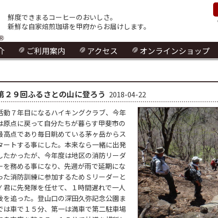
鮮度できまるコーヒーのおいしさ。
新鮮な自家焙煎珈琲を甲府からお届けします。
介
ご利用案内
アクセス
オンラインショップ
第２９回ふるさとの山に登ろう
2018-04-22
活動７年目になるハイキングクラブ、今年
は原点に戻って自分たちが暮らす甲斐市の
最高点であり毎日眺めている茅ヶ岳からス
タートする事にした。本来なら一緒に出発
したかったが、今年度は地区の消防リーダ
ーを務める事になり、先週が雨で延期にな
った消防訓練に参加するためＳリーダーと
Ｙ君に先発隊を任せて、１時間遅れで一人
後を追った。登山口の深田久弥記念公園ま
では車で１５分、第一は満車で第二駐車場