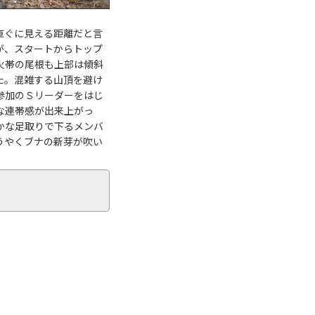
直ぐに見える距離だと言
が、スタートからトップ
火帯の尾根も上部は傾斜
た。混雑する山頂を避け
参加のＳリーダーをはじ
な連帯感が出来上がっ
かな足取りで下るメンバ
うやくブナの新芽が吹い