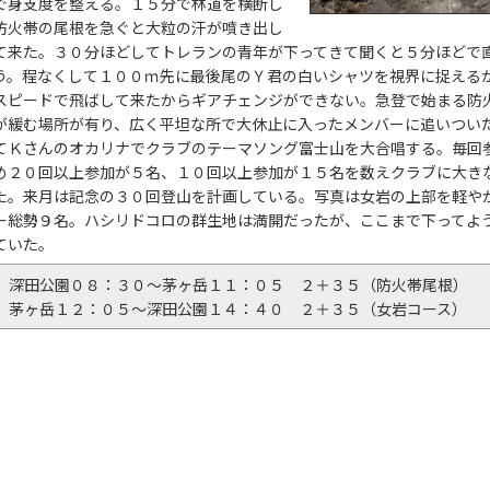
で身支度を整える。１５分で林道を横断し
防火帯の尾根を急ぐと大粒の汗が噴き出し
て来た。３０分ほどしてトレランの青年が下ってきて聞くと５分ほどで
う。程なくして１００ｍ先に最後尾のＹ君の白いシャツを視界に捉える
スピードで飛ばして来たからギアチェンジができない。急登で始まる防
が緩む場所が有り、広く平坦な所で大休止に入ったメンバーに追いつい
てＫさんのオカリナでクラブのテーマソング富士山を大合唱する。毎回
め２０回以上参加が５名、１０回以上参加が１５名を数えクラブに大き
た。来月は記念の３０回登山を計画している。写真は女岩の上部を軽や
ー総勢９名。ハシリドコロの群生地は満開だったが、ここまで下ってよ
ていた。
深田公園０８：３０～茅ヶ岳１１：０５ ２＋３５（防火帯尾根）
茅ヶ岳１２：０５～深田公園１４：４０ ２＋３５（女岩コース）